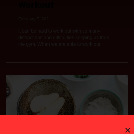
Workout
February 7, 2021
It can be hard to work out with so many
distractions and difficulties keeping us from
the gym. When we are able to work out,