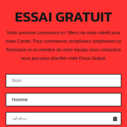
ESSAI GRATUIT
Votre aventure commence ici ! Merci de votre intérêt pour
notre Centre. Pour commencer, remplissez simplement ce
formulaire et un membre de notre équipe vous contactera
sous peu pour planifier votre Essai Gratuit.
5 Tips to Build a Daily
Movement Routine
February 7, 2021
You already know there are many great
reasons to exercise—from improving energy,
mood, sleep, and health to reducing anxiety,
stress, and depression. And detailed exercise