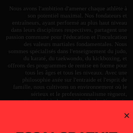
Nous avons l'ambition d'amener chaque athlète à
son potentiel maximal. Nos fondateurs et
entraîneurs, ayant performé au plus haut niveau
dans leurs disciplines respectives, partagent une
passion commune pour l'éducation et l'inculcation
des valeurs martiales fondamentales. Nous
sommes spécialisés dans l'enseignement du judo,
du karaté, du taekwondo, du kickboxing, et
offrons des programmes de remise en forme pour
tous les âges et tous les niveaux. Avec une
philosophie axée sur l'entraide et l'esprit de
famille, nous cultivons un environnement où le
sérieux et le professionnalisme règnent,
permettant ainsi à chaque individu de s'épanouir.
INTRODUCTION