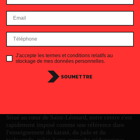
J'accepte les termes et conditions relatifs au
stockage de mes données personnelles.
NOTRE HISTOIRE
SOUMETTRE
Fondé en 2019, le Centre Sportif HP est né d'une
vision : offrir un espace où les jeunes athlètes, de
4 à 18 ans, peuvent exceller dans l'art des arts
martiaux, tout en développant leur force
intérieure, leur discipline et leur respect mutuel.
Situé au cœur de Saint-Léonard, notre centre s'est
rapidement imposé comme une référence dans
l'enseignement du karaté, du judo et du
taekwondo, grâce à une approche pédagogique