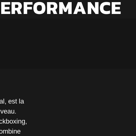
-PERFORMANCE
l, est la
iveau.
ckboxing,
combine