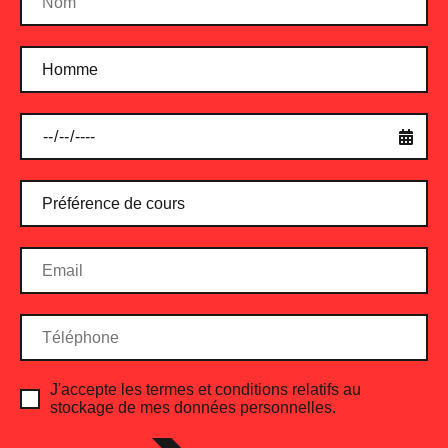
Protein Bar Chocolate
$
8.00
ADD TO CART
J'accepte les termes et conditions relatifs au
stockage de mes données personnelles.
FOLLOW
#CENTRE_SPORTIF_DE_HAUTE_PERFORMANCE