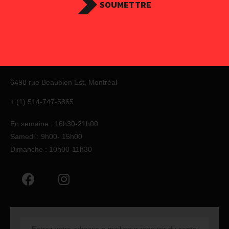
SOUMETTRE
6498 rue Beaubien Est,
Montréal
+ (1) 514-747-5865
En semaine : 16h30-21h00
Samedi : 9h00- 15h00
Dimanche : 10h00-11h30