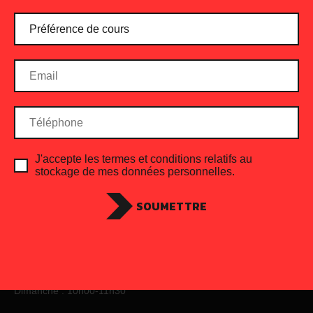
Lost your password?
J'accepte les termes et conditions relatifs au
stockage de mes données personnelles.
6498 rue Beaubien Est,
Montréal
SOUMETTRE
+ (1) 514-747-5865
En semaine : 16h30-21h00
Samedi : 9h00- 15h00
Dimanche : 10h00-11h30