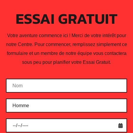
Username or email address
*
ESSAI GRATUIT
Votre aventure commence ici ! Merci de votre intérêt pour
Password
*
notre Centre. Pour commencer, remplissez simplement ce
formulaire et un membre de notre équipe vous contactera
sous peu pour planifier votre Essai Gratuit.
Remember me
LOG IN